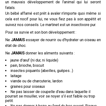
un mauvais développement de l’animal qui lui seront
fatals.
Un bébé affamé est prêt à avaler n’importe quoi même si
cela est nocif pour lui, ne vous fiez pas à son appétit et
suivez nos conseils. Le martinet est un insectivore pur.
Pour sa survie et son bon développement :
Ne
JAMAIS
essayer de nourrir ou d’hydrater un oiseau en
état de choc.
Ne
JAMAIS
donner les aliments suivants :
jaune d’œuf (ni dur, ni liquide)
pain, brioche, biscuit
insectes piquants (abeilles, guêpes…)
laitage
viande ou de charcuterie, lardon
graines pour oiseaux
Ne pas laisser de coupelle d’eau dans laquelle il
pourrait se mouiller, voir se noyer s’il est faible ou trop
petit.
Ne pas donner à boire au fond du bec ouvert. Risque